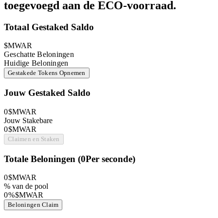
toegevoegd aan de ECO-voorraad.
Totaal Gestaked Saldo
$MWAR
Geschatte Beloningen
Huidige Beloningen
Gestakede Tokens Opnemen
Jouw Gestaked Saldo
0
$MWAR
Jouw Stakebare
0
$MWAR
Claimen en Staken
Totale Beloningen
(
0
Per seconde
)
0
$MWAR
% van de pool
0
%
$MWAR
Beloningen Claim